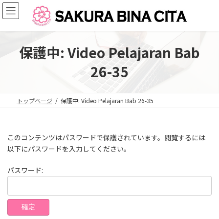
コ
ナ
ン
ビ
テ
ゲ
ン
ー
ツ
シ
保護中: Video Pelajaran Bab
へ
ョ
ス
ン
26-35
キ
に
ッ
移
プ
動
トップページ
保護中: Video Pelajaran Bab 26-35
このコンテンツはパスワードで保護されています。閲覧するには
以下にパスワードを入力してください。
パスワード: