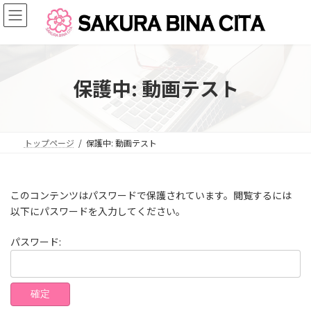
コ
ナ
ン
ビ
テ
ゲ
ン
ー
ツ
シ
へ
ョ
保護中: 動画テスト
ス
ン
キ
に
ッ
移
プ
動
トップページ
保護中: 動画テスト
このコンテンツはパスワードで保護されています。閲覧するには
以下にパスワードを入力してください。
パスワード: