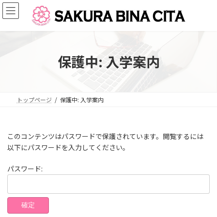
コ
ナ
ン
ビ
テ
ゲ
ン
ー
ツ
シ
へ
ョ
保護中: 入学案内
ス
ン
キ
に
ッ
移
プ
動
トップページ
保護中: 入学案内
このコンテンツはパスワードで保護されています。閲覧するには
以下にパスワードを入力してください。
パスワード: